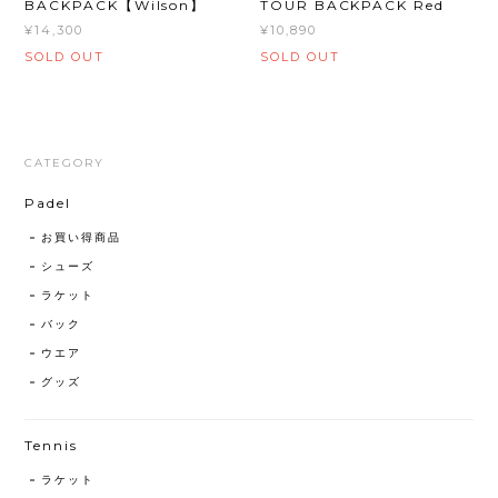
BACKPACK【Wilson】
TOUR BACKPACK Red
¥14,300
¥10,890
SOLD OUT
SOLD OUT
CATEGORY
Padel
お買い得商品
シューズ
ラケット
バック
ウエア
グッズ
Tennis
ラケット